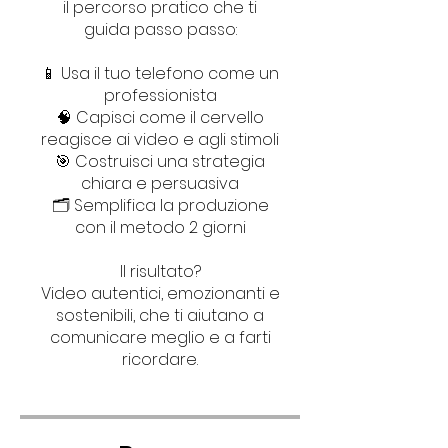
il percorso pratico che ti
guida passo passo:
📱 Usa il tuo telefono come un
professionista
🧠 Capisci come il cervello
reagisce ai video e agli stimoli
🎯 Costruisci una strategia
chiara e persuasiva
🗂️ Semplifica la produzione
con il metodo 2 giorni
Il risultato?
Video autentici, emozionanti e
sostenibili, che ti aiutano a
comunicare meglio e a farti
ricordare.