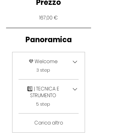
Prezzo
167,00 €
Panoramica
💜 Welcome
.
3 step
1️⃣ | TECNICA E
STRUMENTO
.
5 step
Carica altro